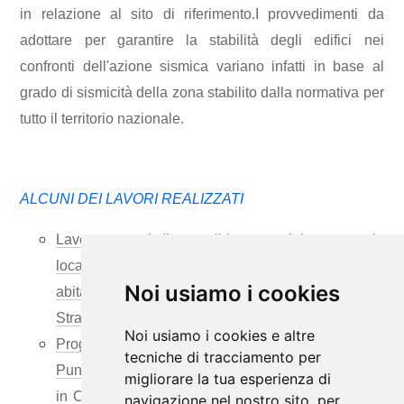
in relazione al sito di riferimento.I provvedimenti da
adottare per garantire la stabilità degli edifici nei
confronti dell'azione sismica variano infatti in base al
grado di sismicità della zona stabilito dalla normativa per
tutto il territorio nazionale.
ALCUNI DEI LAVORI REALIZZATI
Lavoro urgenti di consolidamento del versante in
località Acquacalda a salvaguardia del centro
Noi usiamo i cookies
abitato e della viabilità esistente - Isola di Lipari- I°
Stralcio
Noi usiamo i cookies e altre
Progetto per la realizzazione di un mini caseificio –
tecniche di tracciamento per
Punto vendita e di una stalla bovini - Mungitura, siti
migliorare la tua esperienza di
in C.da Minissale – “Programma di sviluppo rurale
navigazione nel nostro sito, per