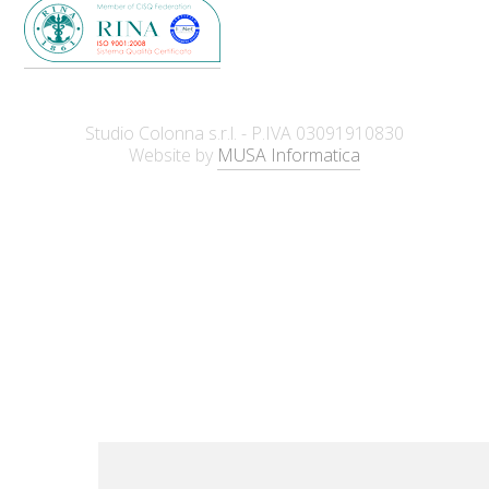
Studio Colonna s.r.l. - P.IVA 03091910830
Website by
MUSA Informatica